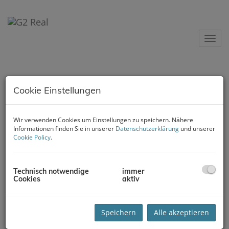
Navig
Cookie Einstellungen
Immobilienvermittlung
Wir verwenden Cookies um Einstellungen zu speichern. Nähere
Informationen finden Sie in unserer
Datenschutzerklärung
und unserer
Cookie Policy
.
Wir finden für Sie den passenden Käufer oder
Mieter und schaffen einen Interessensausgleich,
sowie ein sicheres Gefühl für alle
Technisch notwendige
immer
Beteiligten. Während des gesamten
Cookies
aktiv
Vermittlungsprozesses stehen wir Ihnen mir Rat
und Tat zur Seite.
Speichern
Alle akzeptieren