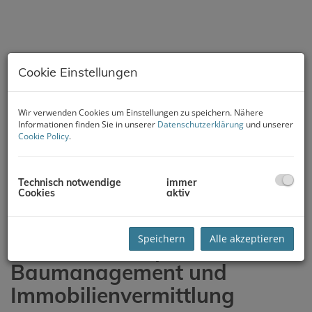
Cookie Einstellungen
Wir verwenden Cookies um Einstellungen zu speichern. Nähere
Informationen finden Sie in unserer
Datenschutzerklärung
und unserer
Cookie Policy
.
Technisch notwendige
immer
Cookies
aktiv
Speichern
Alle akzeptieren
G2 Real - Ihr Spezialist für
Baumanagement und
Immobilienvermittlung