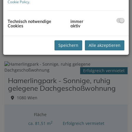
Cookie Policy
.
Gas
1080 Wien
Technisch notwendige
immer
Cookies
aktiv
Fläche
2
ca. 229,5 m
Erfolgreich verkauft
Speichern
Alle akzeptieren
Erfolgreich vermietet
Hamerlingpark - Sonnige, ruhig
gelegene Dachgeschoßwohnung
1080 Wien
Fläche
2
ca. 81,51 m
Erfolgreich vermietet