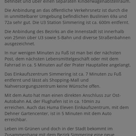
befindet und über einen separaten Kinderwagenabstellraum.
Die Anbindung an das öffentliche Verkehrsnetz ist durch die
in unmittelbarer Umgebung befindlichen Buslinien 69a und
72a sehr gut. Die U3 Station Simmering ist ca. 600m entfernt.
Die Anbindung des Bezirks an die Innenstadt ist innerhalb
von 25min über U3 sowie S-Bahn und diverse Straßenbahnen
ausgezeichnet.
In nur wenigen Minuten zu Fuß ist man bei der nächsten
Post, dem nächsten Lebensmittelgeschäft oder mit dem
Fahrrad in ca. 5 Minuten auf der Prater Hauptallee angelangt.
Das Einkaufszentrum Simmering ist ca. 7 Minuten zu Fuß
entfernt und lässt als Shopping-Mall und
Nahversorgungszentrum keine Wünsche offen.
Mit dem Auto hat man einen direkten Anschluss zur Ost-
Autobahn A4, der Flughafen ist in ca. 10min zu
erreichen. Auch das Huma Eleven Einkaufszentrum, mit dem
Dehner Gartencenter, ist in 5 Minuten mit dem Auto
erreichbar.
Leben im Grünen und doch in der Stadt bekommt im
Zusammenhang mit dem Bezirk Simmering eine neue