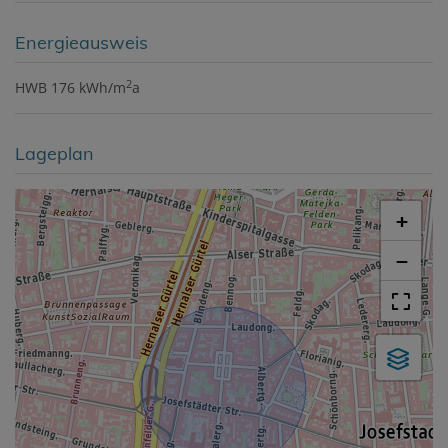
Energieausweis
2
HWB
176 kWh/m
a
Lageplan
+
−