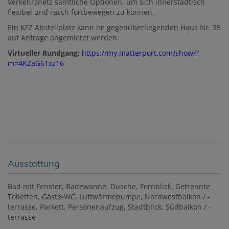
Verkehrsnetz sämtliche Optionen, um sich innerstädtisch
flexibel und rasch fortbewegen zu können.
Ein KFZ Abstellplatz kann im gegenüberliegenden Haus Nr. 35
auf Anfrage angemietet werden.
Virtueller Rundgang:
https://my.matterport.com/show/?
m=4KZaG61xz16
Ausstattung
Bad mit Fenster
Badewanne
Dusche
Fernblick
Getrennte
Toiletten
Gäste-WC
Luftwärmepumpe
Nordwestbalkon / -
terrasse
Parkett
Personenaufzug
Stadtblick
Südbalkon / -
terrasse