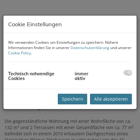
Cookie Einstellungen
Wir verwenden Cookies um Einstellungen zu speichern. Nähere
Informationen finden Sie in unserer
Datenschutzerklärung
und unserer
Cookie Policy
.
Technisch notwendige
immer
Cookies
aktiv
Speichern
Alle akzeptieren
Beschreibung
Die gegenständliche Wohnung mit einer Wohnfläche von ca.
132 m² und 2 Terrassen mit einer Gesamtfläche von ca. 77 m²
befindet sich in einem 2010 erbautem Dachgeschoss eines
klassischen Wiener Zinshauses in sehr guter Lage des 15.