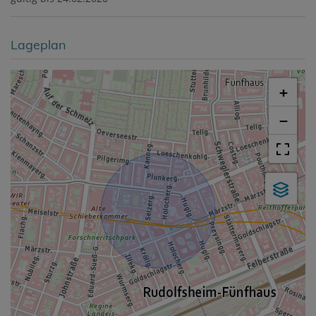
Lageplan
+
−