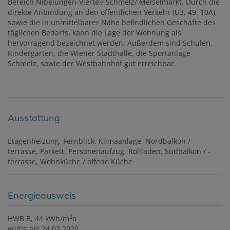
Bereich Nibelungen-Viertel/ Schmelz/ Meiselmarkt. Durch die
direkte Anbindung an den öffentlichen Verkehr (U3, 49, 10A),
sowie die in unmittelbarer Nähe befindlichen Geschäfte des
täglichen Bedarfs, kann die Lage der Wohnung als
hervorragend bezeichnet werden. Außerdem sind Schulen,
Kindergärten, die Wiener Stadthalle, die Sportanlage
Schmelz, sowie der Westbahnhof gut erreichbar.
Ausstattung
Etagenheizung
Fernblick
Klimaanlage
Nordbalkon / -
terrasse
Parkett
Personenaufzug
Rollladen
Südbalkon / -
terrasse
Wohnküche / offene Küche
Energieausweis
2
HWB
B, 44 kWh/m
a
gültig bis
24.02.2020