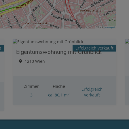
Tiles ©
basemap.at
t
Erfolgreich verkauft
Eigentumswohnung mit Grünblick
1210 Wien
Zimmer
Fläche
Erfolgreich
2
3
ca. 86,1 m
verkauft