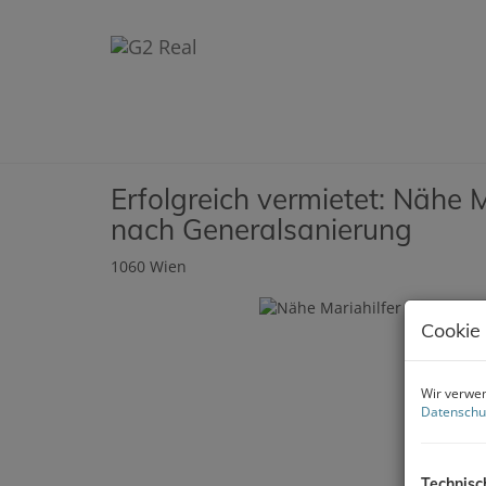
Erfolgreich vermietet: Nähe M
nach Generalsanierung
1060 Wien
Cookie
Wir verwen
Datenschu
Technisc