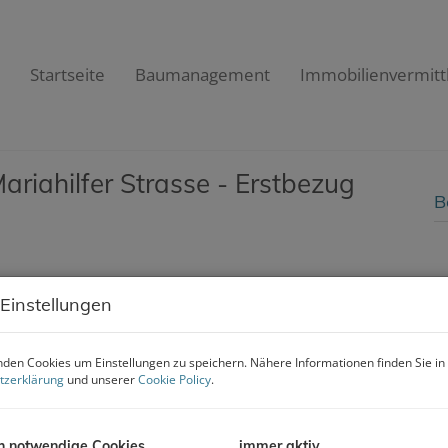
Startseite
Baumanagement
Immobilienvermitt
ariahilfer Strasse - Erstbezug
B
 Einstellungen
B
den Cookies um Einstellungen zu speichern. Nähere Informationen finden Sie in
tzerklärung
und unserer
Cookie Policy
.
O
Z
V
h notwendige Cookies
immer aktiv