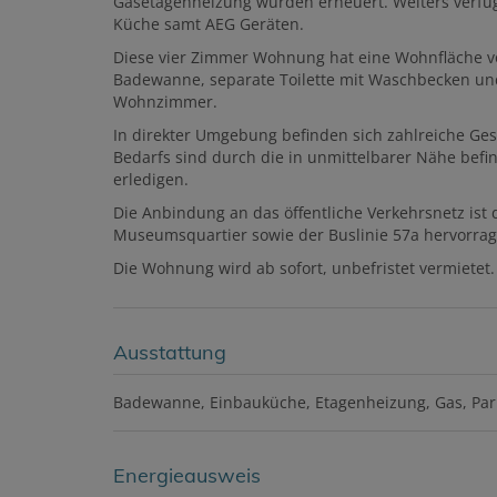
Gasetagenheizung wurden erneuert. Weiters verfü
Küche samt AEG Geräten.
Diese vier Zimmer Wohnung hat eine Wohnfläche vo
Badewanne, separate Toilette mit Waschbecken und
Wohnzimmer.
In direkter Umgebung befinden sich zahlreiche Ges
Bedarfs sind durch die in unmittelbarer Nähe befi
erledigen.
Die Anbindung an das öffentliche Verkehrsnetz ist 
Museumsquartier sowie der Buslinie 57a hervorra
Die Wohnung wird ab sofort, unbefristet vermietet.
Ausstattung
Badewanne
Einbauküche
Etagenheizung
Gas
Par
Energieausweis