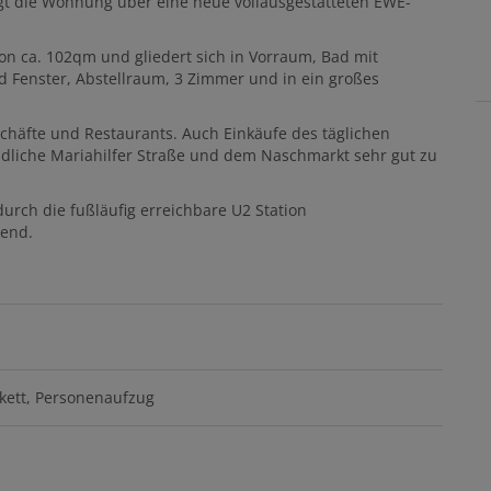
gt die Wohnung über eine neue vollausgestatteten EWE-
n ca. 102qm und gliedert sich in Vorraum, Bad mit
 Fenster, Abstellraum, 3 Zimmer und in ein großes
chäfte und Restaurants. Auch Einkäufe des täglichen
ndliche Mariahilfer Straße und dem Naschmarkt sehr gut zu
durch die fußläufig erreichbare U2 Station
gend.
kett
Personenaufzug