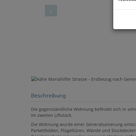
Beschreibung
Die gegenständliche Wohnung befindet sich in sehr 
im zweiten Liftstock.
Die Wohnung wurde einer Generalsanierung unterz
Parkettböden, Flügeltüren, Wände und Stuckdecken 