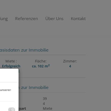
lung
Referenzen
Über Uns
Kontakt
asisdaten zur Immobilie
Miete
Fläche
Zimmer
2
Erfolgreich
ca. 102 m
4
vermietet
asisdaten zur Immobilie
 unserer
bjektnr.
39
immer
4
ermarktungsart
Miete