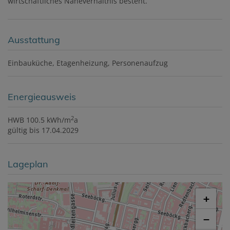
wirtschaftliches Naheverhältnis besteht.
Ausstattung
Einbauküche
Etagenheizung
Personenaufzug
Energieausweis
2
HWB
100.5 kWh/m
a
gültig bis
17.04.2029
Lageplan
+
−