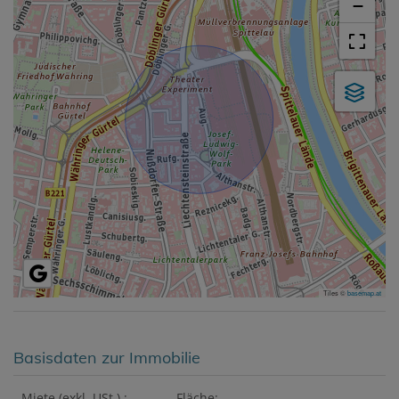
−
Tiles ©
basemap.at
Basisdaten zur Immobilie
Miete (exkl. USt.)
Fläche