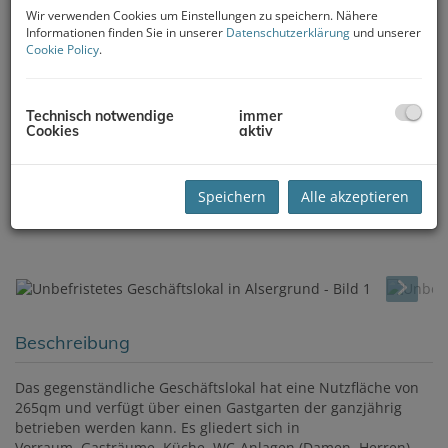
Wir verwenden Cookies um Einstellungen zu speichern. Nähere
Informationen finden Sie in unserer
Datenschutzerklärung
und unserer
Cookie Policy
.
Technisch notwendige
immer
Cookies
aktiv
Speichern
Alle akzeptieren
Beschreibung
Das gegenständliche Geschäftslokal hat eine Nutzfläche von
265qm und verfügt über einen Gastgarten der ganzjährig
betrieben werden kann. Es gliedert sich in
Vorraum, Gasträume, Küche, WC-Anlagen (Damen, Herren),